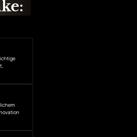
ke: 
chtige 
, 
lichem 
novation 