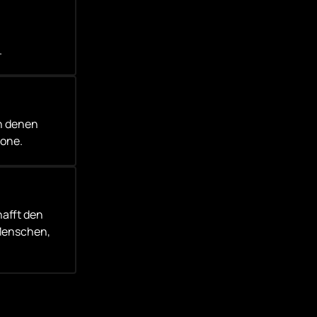
.
n denen 
Zone.
afft den 
Menschen, 