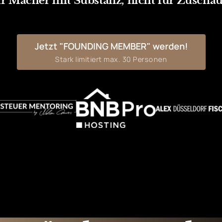
r Macher mit Substanz, nicht für Zuschau
Jetzt "FOUNDING MEMBER" werden!
Stark limitiert max. 30 Personen