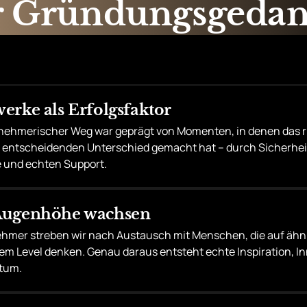
 
Gründungsgedan
werke als Erfolgsfaktor
nehmerischer Weg war geprägt von Momenten, in denen das ri
 entscheidenden Unterschied gemacht hat – durch Sicherheit
 und echten Support. 
 Augenhöhe wachsen
ehmer streben wir nach Austausch mit Menschen, die auf ähn
em Level denken. Genau daraus entsteht echte Inspiration, In
tum.