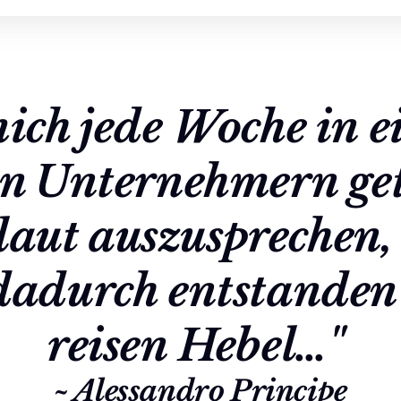
mich jede Woche in e
n Unternehmern get
laut auszusprechen, 
dadurch entstanden i
reisen Hebel…" 
~ Alessandro Principe