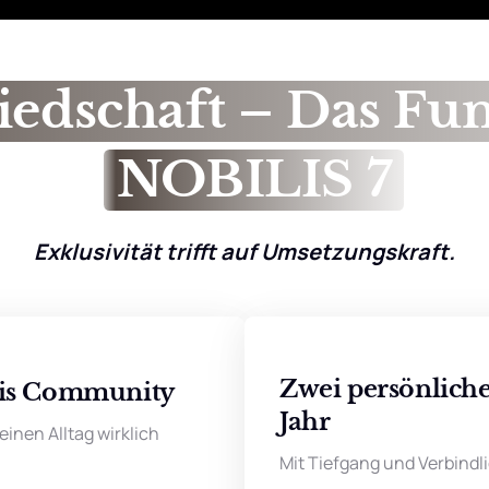
iedschaft 
– 
Das 
Fun
NOBILIS 
7
Exklusivität trifft auf Umsetzungskraft.
Zwei persönlich
ilis Community
Jahr 
nen Alltag wirklich 
Mit Tiefgang und Verbindl