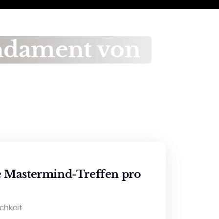
dament 
von 
e Mastermind-Treffen pro 
ichkeit