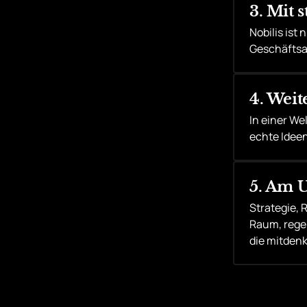
3. Mit 
Nobilis ist
Geschäftsa
4. Wei
In einer We
echte Ideen
5. Am 
Strategie, R
Raum, rege
die mitdenk